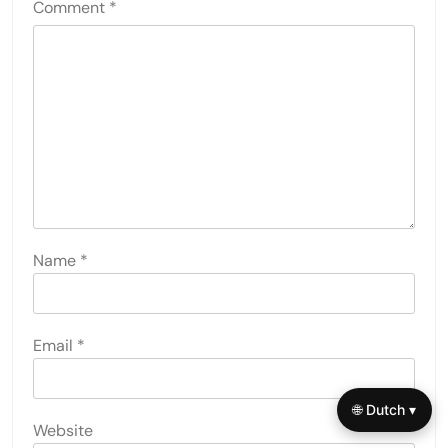
Comment
*
Name
*
Email
*
🌐 Dutch ▾
Website