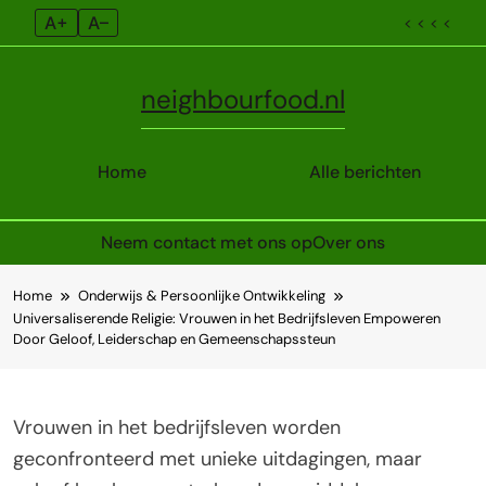
A+
A–
< < < <
neighbourfood.nl
Home
Alle berichten
Neem contact met ons op
Over ons
Skip
Home
Onderwijs & Persoonlijke Ontwikkeling
to
Universaliserende Religie: Vrouwen in het Bedrijfsleven Empoweren
content
Door Geloof, Leiderschap en Gemeenschapssteun
Vrouwen in het bedrijfsleven worden
geconfronteerd met unieke uitdagingen, maar