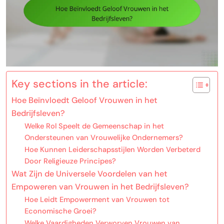
Key sections in the article:
Hoe Beïnvloedt Geloof Vrouwen in het
Bedrijfsleven?
Welke Rol Speelt de Gemeenschap in het
Ondersteunen van Vrouwelijke Ondernemers?
Hoe Kunnen Leiderschapsstijlen Worden Verbeterd
Door Religieuze Principes?
Wat Zijn de Universele Voordelen van het
Empoweren van Vrouwen in het Bedrijfsleven?
Hoe Leidt Empowerment van Vrouwen tot
Economische Groei?
Welke Vaardigheden Verworven Vrouwen van