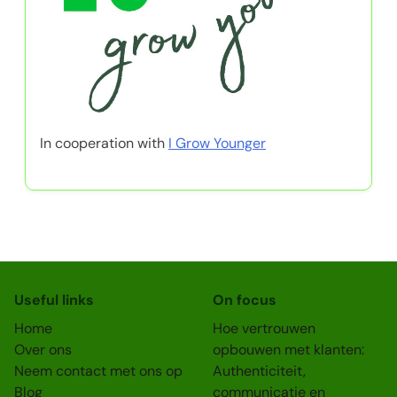
In cooperation with
I Grow Younger
Useful links
On focus
Home
Hoe vertrouwen
Over ons
opbouwen met klanten:
Neem contact met ons op
Authenticiteit,
Blog
communicatie en