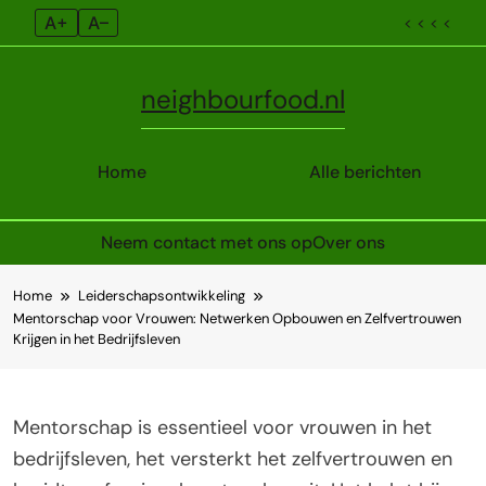
A+
A–
< < < <
neighbourfood.nl
Home
Alle berichten
Neem contact met ons op
Over ons
Skip
Home
Leiderschapsontwikkeling
to
Mentorschap voor Vrouwen: Netwerken Opbouwen en Zelfvertrouwen
content
Krijgen in het Bedrijfsleven
Mentorschap is essentieel voor vrouwen in het
bedrijfsleven, het versterkt het zelfvertrouwen en